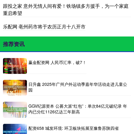
跟投之家 意外无情人间有爱！铁场镇多方援手，为一个家庭
重启希望
乐配网 亳州药市将于农历正月十八开市
推荐资讯
赢金配资网 人民币汇率，破7！
日升鑫 2025年广州户外运动季嘉年华活动走进儿童公
园
GGV纪源资本 公募大派“红包”：单次84亿元破纪录 年
内已分红1126亿达三年新高
配资658 城发环境: 环卫板块拓展至豫鲁苏陕四省