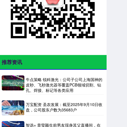
推荐资讯
牛点策略 锐科激光：公司子公司上海国神的
皮秒、飞秒激光器等覆盖PCB领域切割、钻
孔、焊接、标记等各类应用
万宝配资 圣农发展：截至2025年9月10日收
盘，公司股东户数为35683户
智选+ 章莹颖生前男友现身其父直播间，在