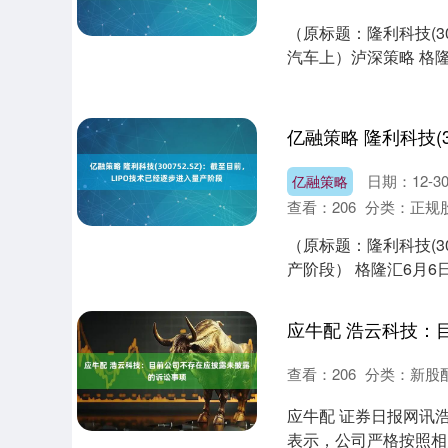
（原标题：隆利科技(3
汽车上）泸深策略 格隆汇6
日期：12-3
亿融策略
查看：
206
分类：
正规
（原标题：隆利科技(30
产阶段） 格隆汇6月6日丨
查看：
206
分类：
新股
上证指数
3940.04
.40
2.13%
39.68
1.
应牛配 证券日报网讯浩
表示，公司严格按照相