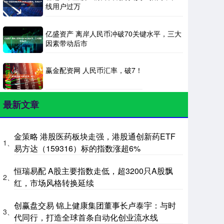
线用户过万
亿盛资产 离岸人民币冲破70关键水平，三大
因素带动后市
赢金配资网 人民币汇率，破7！
最新文章
金策略 港股医药板块走强，港股通创新药ETF
1、
易方达（159316）标的指数涨超6%
恒瑞易配 A股主要指数走低，超3200只A股飘
2、
红，市场风格转换延续
创赢盘交易 锦上健康集团董事长卢泰宇：与时
3、
代同行，打造全球首条自动化创业流水线