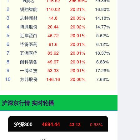
1
N展芯
116.52
396.89%
79.39%
2
锐翔智能
110.02
20.21%
16.80%
3
志特新材
14.8
20.03%
14.18%
4
博腾股份
20.44
20.02%
14.77%
5
近岸蛋白
46.72
20.01%
5.62%
6
毕得医药
61.6
20.01%
6.12%
7
五洲医疗
83.62
20.01%
18.37%
8
耐科装备
49.67
20.01%
6.83%
9
一博科技
53.33
20.01%
17.26%
10
方邦股份
146.16
20.00%
7.68%
沪深京行情 实时轮播
沪深300
4694.44
北
43.13
0.93%