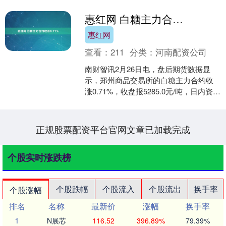
惠红网 白糖主力合约收涨0.71%
惠红网
查看：
211
分类：
河南配资公司
南财智讯2月26日电，盘后期货数据显
示，郑州商品交易所的白糖主力合约收
涨0.71%，收盘报5285.0元/吨，日内资金
流入1.2亿元。其他相关指标见下表：....
正规股票配资平台官网文章已加载完成
个股实时涨跌榜
个股跌幅
个股流入
个股流出
换手率
个股涨幅
排名
名称
最新价
涨幅
换手率
1
N展芯
116.52
396.89%
79.39%